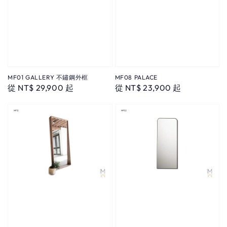
MF01 GALLERY 不鏽鋼外框
MF08 PALACE
Regular
從
NT$ 29,900
起
Regular
從
NT$ 23,900
起
price
price