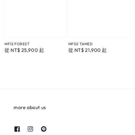
MF12 FOREST
MF02 TAMED
Regular
從
NT$ 25,900
起
Regular
從
NT$ 21,900
起
price
price
more about us