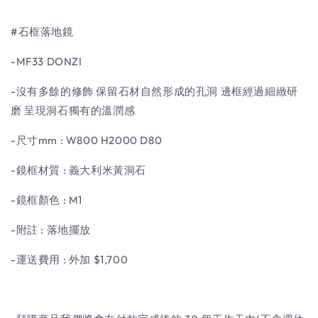
#石框落地鏡
-MF33 DONZI
-沒有多餘的修飾 保留石材自然形成的孔洞 邊框經過細緻研
磨 呈現洞石獨有的溫潤感
-尺寸mm : W800 H2000 D80
-鏡框材質 : 義大利米黃洞石
-鏡框顏色 : M1
-附註 : 落地擺放
-運送費用 : 外加 $1,700