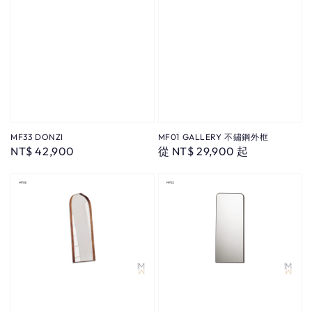
MF33 DONZI
MF01 GALLERY 不鏽鋼外框
Regular
NT$ 42,900
Regular
從
NT$ 29,900
起
price
price