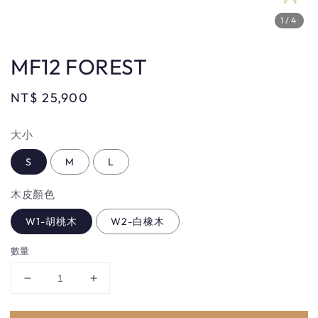
1
/4
MF12 FOREST
Regular
NT$ 25,900
price
大小
S
M
L
木皮顏色
W1-胡桃木
W2-白橡木
數量