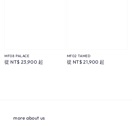
MF08 PALACE
MF02 TAMED
Regular
從
NT$ 23,900
起
Regular
從
NT$ 21,900
起
price
price
more about us