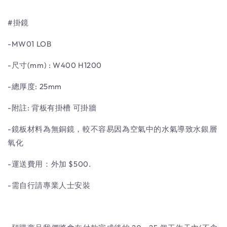
#掛鏡
-MW01 LOB
-尺寸(mm) : W400 H1200
-總厚度: 25mm
-附註: 背板有掛槽 可掛牆
-鏡板材料為無銅鏡，較不容易因為空氣中的水氣導致水銀層
氧化
-運送費用：外加 $500.
-需自行請專業人士安裝