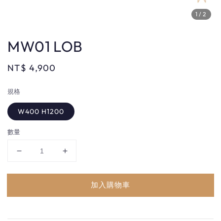
1
/2
MW01 LOB
Regular
NT$ 4,900
price
規格
W400 H1200
數量
加入購物車