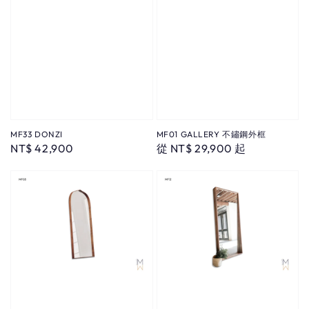
MF33 DONZI
MF01 GALLERY 不鏽鋼外框
Regular
NT$ 42,900
Regular
從
NT$ 29,900
起
price
price