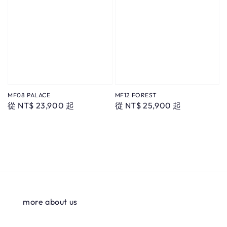
MF08 PALACE
MF12 FOREST
Regular
從
NT$ 23,900
起
Regular
從
NT$ 25,900
起
price
price
more about us